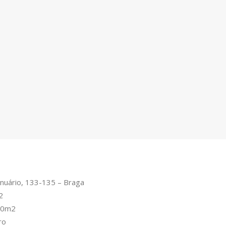
anuário, 133-135 – Braga
2
690m2
ro