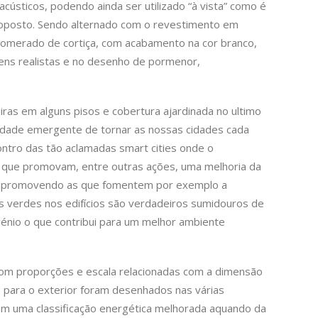
acústicos, podendo ainda ser utilizado “à vista” como é
oposto. Sendo alternado com o revestimento em
merado de cortiça, com acabamento na cor branco,
ns realistas e no desenho de pormenor,
iras em alguns pisos e cobertura ajardinada no ultimo
idade emergente de tornar as nossas cidades cada
ontro das tão aclamadas smart cities onde o
 que promovam, entre outras ações, uma melhoria da
s, promovendo as que fomentem por exemplo a
es verdes nos edifícios são verdadeiros sumidouros de
génio o que contribui para um melhor ambiente
com proporções e escala relacionadas com a dimensão
 para o exterior foram desenhados nas várias
em uma classificação energética melhorada aquando da