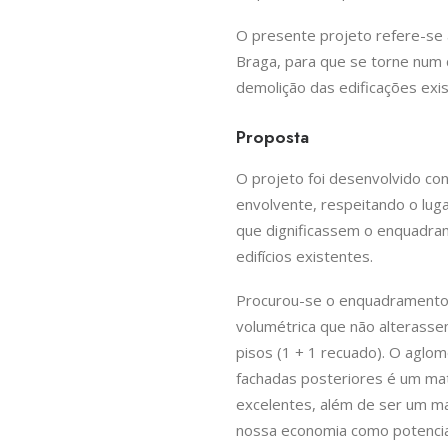
O presente projeto refere-se à
Braga, para que se torne num 
demolição das edificações exi
Proposta
O projeto foi desenvolvido co
envolvente, respeitando o luga
que dignificassem o enquadra
edifícios existentes.
Procurou-se o enquadramento
volumétrica que não alterass
pisos (1 + 1 recuado). O aglo
fachadas posteriores é um mate
excelentes, além de ser um mat
nossa economia como potencia