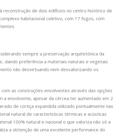
 reconstrução de dois edifícios no centro histórico de
complexo habitacional coletivo, com 17 fogos, com
stentes.
nsiderando sempre a preservação arquitetónica da
r, dando preferência a materiais naturais e vegetais
mento não desvirtuando nem desvalorizando os
 com as construções envolventes através das opções
em a envolvente, apesar da cércea ter aumentado em 2
merado de cortiça expandida utilizado pontualmente nas
rial natural de características térmicas e acústicas
erial 100% natural e nacional o que valoriza não só a
liza a obtenção de uma excelente performance do