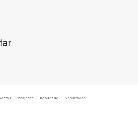
tar
pactos
Projetar
Realidade
Resultados
e Porquê